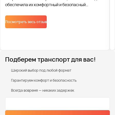
обеспечила их комфортный и безопасный
трансфер. Для перевозки были задействованы
современные автобусы, соответствующие всем
Посмотреть весь отзыв
стандартам безопасности. Каждое транспортное
средство было оснащено удобными сиденьями,
системой кондиционирования и необходимыми
средствами безопасности.
Подберем транспорт для вас!
Широкий выбор под любой формат
Гарантируем комфорт и безопасность
Всегда вовремя — никаких задержек