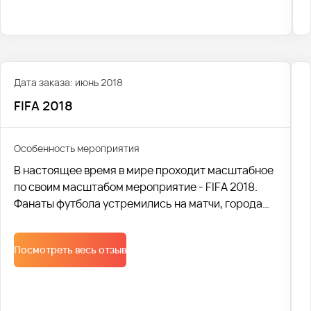
Дата заказа: июнь 2018
FIFA 2018
Особенность мероприятия
В настоящее время в мире проходит масштабное
по своим масштабом мероприятие - FIFA 2018.
Фанаты футбола устремились на матчи, города
заполонили толпы туристов и гостей. В связи с
событием необходима качественная перевозка и
Посмотреть весь отзыв
наличие комфортабельного сервиса.