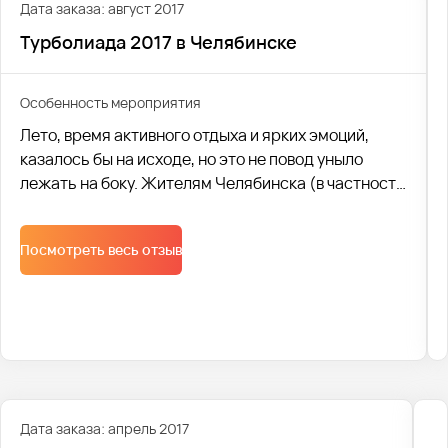
Дата заказа: август 2017
Турболиада 2017 в Челябинске
Особенность мероприятия
Лето, время активного отдыха и ярких эмоций,
казалось бы на исходе, но это не повод уныло
лежать на боку. Жителям Челябинска (в частности
сотрудникам известной сети "Пятерочка") в
последний месяц лета точно не пришлось скучать.
Посмотреть весь отзыв
Ведь 5 августа город наконец посетил
долгожданный (хоть и организованный в городе
всего за неделю подготовки!) отборочный тур
ежегодной Турболиады.
Дата заказа: апрель 2017