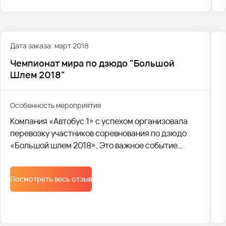
Дата заказа: март 2018
Чемпионат мира по дзюдо "Большой
Шлем 2018"
Особенность мероприятия
Компания «Автобус 1» с успехом организовала
перевозку участников соревнования по дзюдо
«Большой шлем 2018». Это важное событие
привлекло спортсменов со всех уголков региона,
и наша команда обеспечила им комфортный и
Посмотреть весь отзыв
безопасный трансфер.