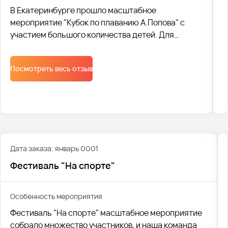
В Екатеринбурге прошло масштабное
мероприятие "Кубок по плаванию А.Попова" с
участием большого количества детей. Для
перевозки всех участников соревнований мы
согласовали все с ГАИ. Согласование и
Посмотреть весь отзыв
подготовка к самому мероприятию заняло две
недели.
Дата заказа: январь 0001
Фестиваль "На спорте"
Особенность мероприятия
Фестиваль "На спорте" масштабное мероприятие
собрало множество участников, и наша команда