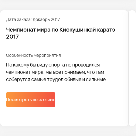
Дата заказа: декабрь 2017
Чемпионат мира по Киокушинкай каратэ
2017
Особенность мероприятия
По какому бы виду спорта не проводился
чемпионат мира, мы все понимаем, что там
соберутся самые трудолюбивые и сильные
спортсмены. Такой вид спорта, как карате,
требует не только физических тренировок, но и
Посмотреть весь отзыв
умственных затрат: понять противника,
выстроить тактику боя, предугадать с какой
стороны будет нападение.