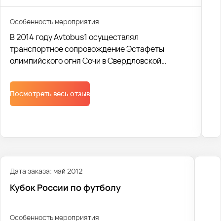
Особенность мероприятия
В 2014 году Avtobus1 осуществлял
транспортное сопровождение Эстафеты
олимпийского огня Сочи в Свердловской
области.
Cо своей задачей мы справились и получили
Посмотреть весь отзыв
одобрение Министра физической культуры,
спорта и молодежной политики Л. А. Рапопорта
и благодарность от президента России В.В.
Путина.
Дата заказа: май 2012
Кубок России по футболу
Особенность мероприятия