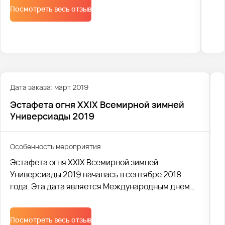
Посмотреть весь отзыв
Дата заказа: март 2019
Эстафета огня XXIX Всемирной зимней
Универсиады 2019
Особенность мероприятия
Эстафета огня XXIX Всемирной зимней
Универсиады 2019 началась в сентябре 2018
года. Эта дата является Международным днем
спорта среди студентов. В течении 164 дней
факелоносцами был пронесен огонь
Посмотреть весь отзыв
Универсиады более, чем по 30 городам России.