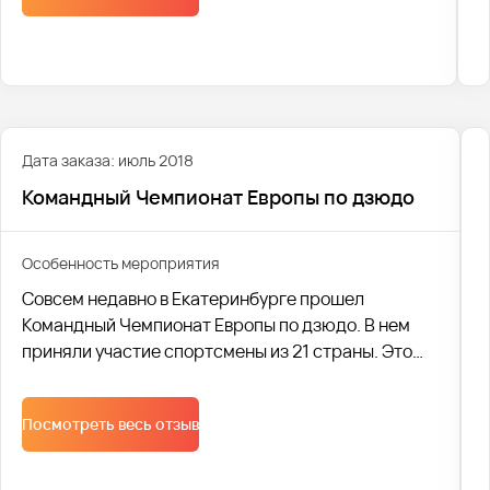
Дата заказа: июль 2018
Командный Чемпионат Европы по дзюдо
Особенность мероприятия
Совсем недавно в Екатеринбурге прошел
Командный Чемпионат Европы по дзюдо. В нем
приняли участие спортсмены из 21 страны. Это
поистине масштабное мероприятие посетили
многочисленные гости и участники.
Посмотреть весь отзыв
Осуществление транспортных перевозок взяла
на себя компания Автобус1.