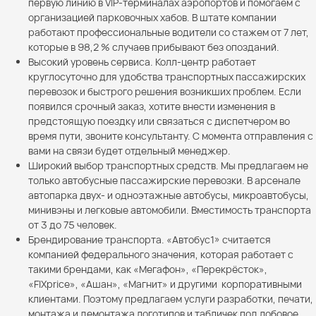
первую линию в VIP-терминалах аэропортов и помогаем с
организацией парковочных хабов. В штате компании
работают профессиональные водители со стажем от 7 лет,
которые в 98,2 % случаев прибывают без опозданий.
Высокий уровень сервиса. Колл-центр работает
круглосуточно для удобства транспортных пассажирских
перевозок и быстрого решения возникших проблем. Если
появился срочный заказ, хотите внести изменения в
предстоящую поездку или связаться с диспетчером во
время пути, звоните консультанту. С момента отправления с
вами на связи будет отдельный менеджер.
Широкий выбор транспортных средств. Мы предлагаем не
только автобусные пассажирские перевозки. В арсенале
автопарка двух- и одноэтажные автобусы, микроавтобусы,
минивэны и легковые автомобили. Вместимость транспорта
от 3 до 75 человек.
Брендирование транспорта. «Автобус1» считается
компанией федерального значения, которая работает с
такими брендами, как «Мегафон», «Перекрёсток»,
«FIXprice», «Ашан», «Магнит» и другими корпоративными
клиентами. Поэтому предлагаем услуги разработки, печати,
монтажа и демонтажа логотипов и табличек под лобовое