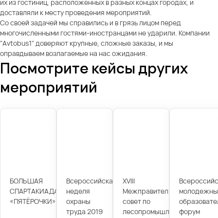
их из гостиниц, расположенных в разных концах городах, и
доставляли к месту проведения мероприятий.
Со своей задачей мы справились и в грязь лицом перед
многочисленными гостями-иностранцами не ударили. Компании
"Avtobus1" доверяют крупные, сложные заказы, и мы
оправдываем возлагаемые на нас ожидания.
Посмотрите кейсы других
мероприятий
БОЛЬШАЯ
Всероссийская
XVIII
Всероссийс
СПАРТАКИАДА
неделя
Межправительственный
молодежны
«ПЯТЁРОЧКИ»
охраны
совет по
образовате
труда 2019
лесопромышленному
форум