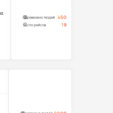
ад
450
Перевезено людей
19
Число рейсов