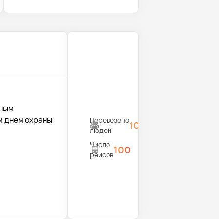
вным
м днем охраны
Перевезено
100000
людей
Число
100
рейсов