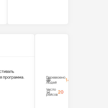
естиваль
я программа.
Перевезено
1450
людей
Число
20
рейсов