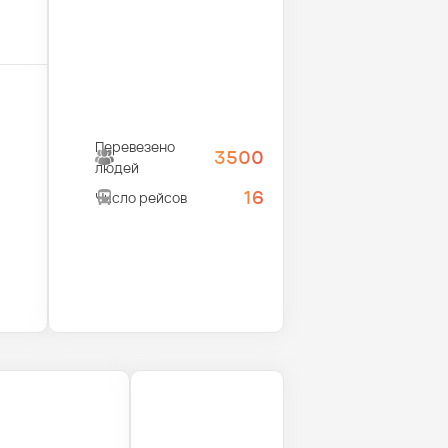
Перевезено
3500
людей
16
Число рейсов