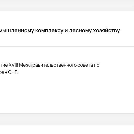
омышленному комплексу и лесному хозяйству
ытие XVIII Межправительственного совета по
ран СНГ.