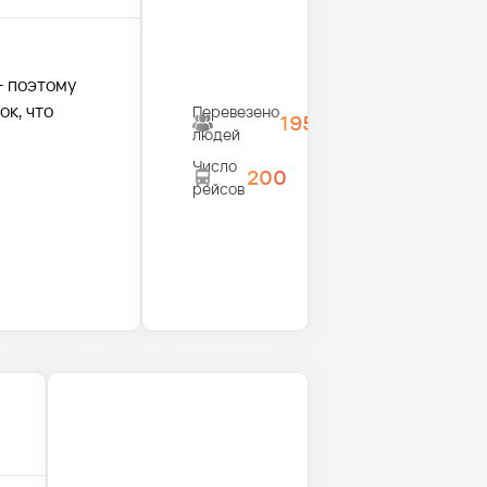
- поэтому
к, что
Перевезено
1950
людей
Число
200
рейсов