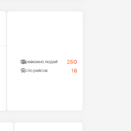
250
Перевезено людей
16
Число рейсов