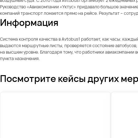
воздушные суда. С 2010 года Avtobus1 организует 2 ежедневных 
Руководство «Авиакомпании «Уктус» придавало большое значение
компаний транспорт ломается прямо на рейсе. Результат – сотруд
Информация
Система контроля качества в Avtobus1 работает, как часы: кажд
выдаются маршрутные листы, проверяется состояние автобусов, к
на высшем уровне. Благодаря тому, что работники авиакомпании 
пункта назначения.
Посмотрите кейсы других ме