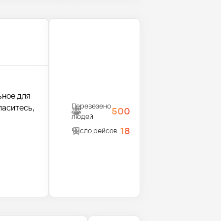
ьное для
Перевезено
ласитесь,
500
людей
18
Число рейсов