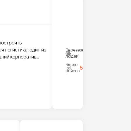
построить
я логистика, один из
Перевезено
1300
людей
дний корпоратив
Число
5
рейсов