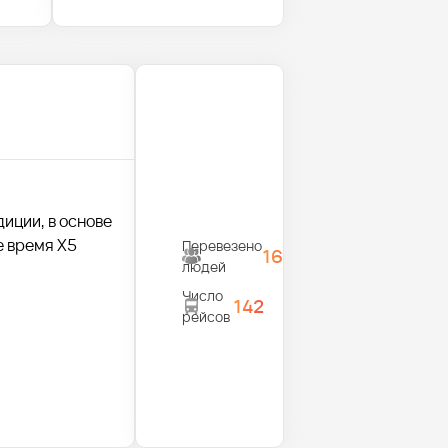
диции, в основе
е время X5
Перевезено
1680
людей
Число
142
рейсов