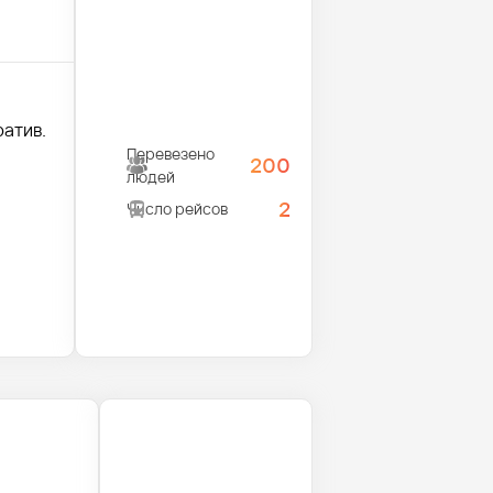
ратив.
Перевезено
200
людей
2
Число рейсов