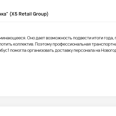
а" (X5 Retail Group)
минающееся. Оно дает возможность подвести итоги года, 
лотить коллектив. Поэтому профессиональная транспортна
обус1 помогла организовать доставку персонала на Нового
 (X5 Retail Group) в Екатеринбурге.