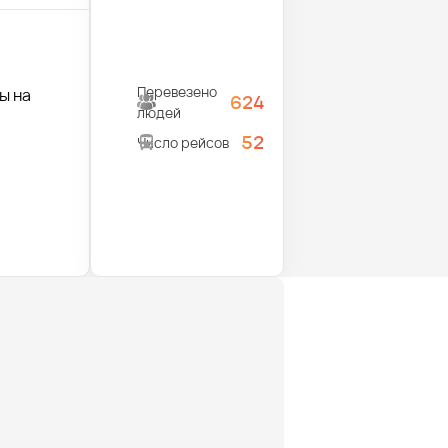
Перевезено
ы на
624
людей
52
Число рейсов