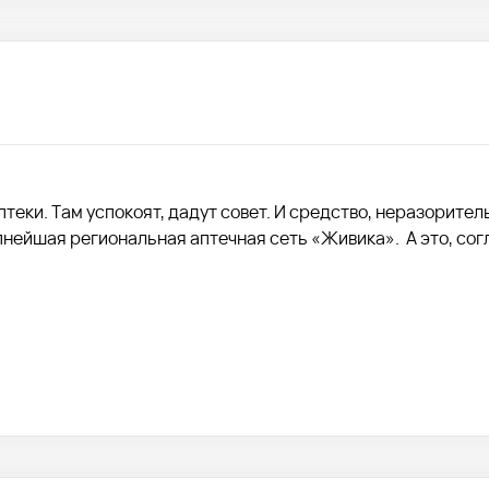
теки. Там успокоят, дадут совет. И средство, неразорител
пнейшая региональная аптечная сеть «Живика». А это, сог