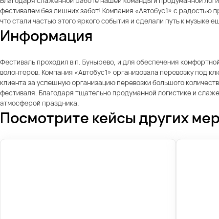
Благодаря слаженной работе нашей команды и продуманной логис
фестивалем без лишних забот! Компания «Автобус1» с радостью п
что стали частью этого яркого события и сделали путь к музыке 
Информация
Фестиваль проходил в п. Бунырево, и для обеспечения комфортно
волонтеров. Компания «Автобус1» организовала перевозку под к
клиента за успешную организацию перевозки большого количества
фестиваля. Благодаря тщательно продуманной логистике и слажен
атмосферой праздника.
Посмотрите кейсы других ме