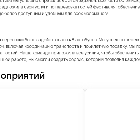
тике мы успешно справились с этой задачей. Все гости остались
редложила свои услуги по перевозке гостей фестиваля, обеспечив
еще более доступным и удобным для всех меломанов!
й перевозки было задействовано 48 автобусов. Мы успешно перев
люч, включая координацию транспорта и побилетную посадку. Мы 
 гостей. Наша команда приложила все усилия, чтобы обеспечить 
ной работе, мы смогли создать сервис, который позволил каждом
роприятий