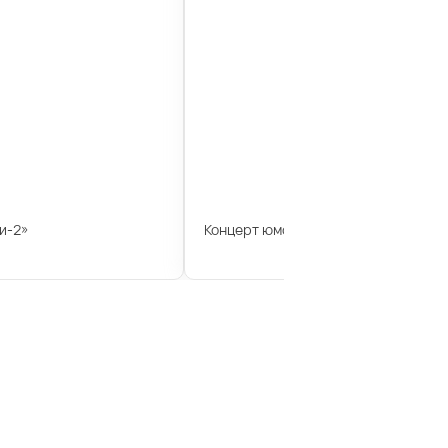
и-2»
Концерт юмориста Геннадия Ветров