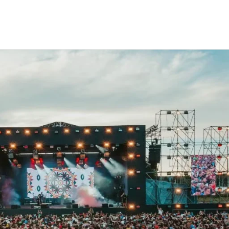
 "Дикая Мята"