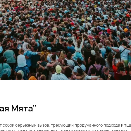
ая Мята"
т собой серьезный вызов, требующий продуманного подхода и тщ