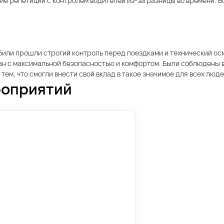
ие репетиции с контролем водителей из-за разницы во времени. В
били прошли строгий контроль перед поездками и технический ос
н с максимальной безопасностью и комфортом. Были соблюдены в
тем, что смогли внести свой вклад в такое значимое для всех люд
роприятий