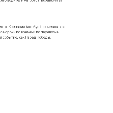
сего водители Автобус1 перевезли за
мотр. Компания Автобус1 понимала всю
се сроки по времени по перевозке
ей событие, как Парад Победы.