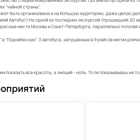
ножество специализированных экскурсий. Организатор одной из та
х "чайной страны".
ожет быть организована и на большую аудиторию, даже целую дел
й Автобус1.На одной из последних экскурсий (прошедшей 20 авгу
тересные места Москвы и Санкт-Петербурга, параллельно получ
м" в "Поднебесную". 3 автобуса, запущенные в 9 рейсов мигом домч
 показать все красоты, а эмоций - ноль. То ли показываешь не то,
роприятий