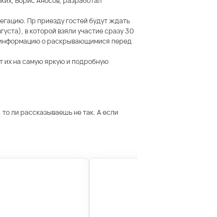
ких, Борис Аносов, разработал
егацию. Пр приезду гостей будут ждать
ста), в которой взяли участие сразу 30
ая информацию о раскрывающимися перед
ат их на самую яркую и подробную
 то ли рассказываешь не так. А если