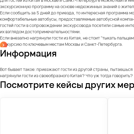
Для гостей из Китая в Москве и Санкт-Петербурге можно найти м
экскурсионную программу на основе недюжинных знаний о жителя
Если сообщить за 5 дней до приезда, то интересная программа м
комфортабельные автобусы, предоставляемые автобусной компание
гостей гости в сопровождении экскурсовода посетили самые ин
их взглядом достопримечательностями.
Если внезапно нагрянули гости из Китая, не стоит "тыкать пальце
экскурсию по ключевым местам Москвы и Санкт-Петербурга.
Информация
Вот бывает такое: приезжают гости из другой страны, пытаешься им
нагрянули гости из своеобразного Китая? Что уж тогда говорить?
Посмотрите кейсы других ме